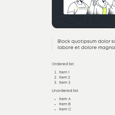
Block quotipsum dolor si
labore et dolore magna 
Ordered list
Item 1
Item 2
Item 3
Unordered list
Item A
Item B
Item C